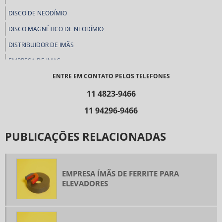
DISCO DE NEODÍMIO
DISCO MAGNÉTICO DE NEODÍMIO
DISTRIBUIDOR DE IMÃS
EMPRESA DE IMAS
ENTRE EM CONTATO PELOS TELEFONES
FABRICA DE FERRITE
FABRICA DE IMÃS
11 4823-9466
FABRICA DE IMÃS SP
11 94296-9466
FABRICA DE NEODÍMIO
PUBLICAÇÕES RELACIONADAS
FABRICANTE DE FERRITE
FERRITE DE BÁRIO
FERRITE DE ESTRÔNCIO
EMPRESA ÍMÃS DE FERRITE PARA
ELEVADORES
FERRITE MAGNÉTICO
FERRITE PARA ALTO FALANTES
FERRITE RETANGULAR