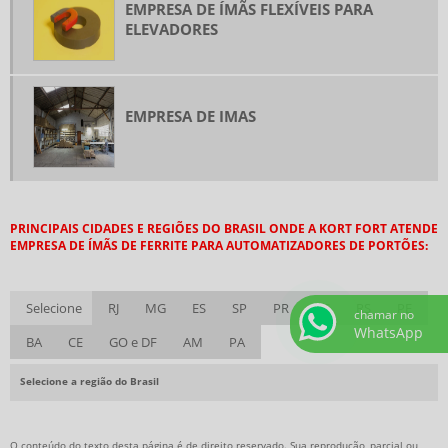
EMPRESA DE ÍMÃS FLEXÍVEIS PARA
FORNECEDOR DE IMAS
ELEVADORES
IMÃ ANISOTRÓPICO
IMÃ DE FERRITE
EMPRESA DE IMAS
IMÃ DE FERRITE RETANGULAR
IMÃ DE NEODÍMIO
IMÃ DE NEODÍMIO A VENDA
IMÃ DE NEODÍMIO BARRA
PRINCIPAIS CIDADES E REGIÕES DO BRASIL ONDE A KORT FORT ATENDE
EMPRESA DE ÍMÃS DE FERRITE PARA AUTOMATIZADORES DE PORTÕES:
IMÃ DE NEODÍMIO COMPRAR
IMÃ DE NEODÍMIO EM SP
Selecione
RJ
MG
ES
SP
PR
SC
RS
PE
chamar no
IMÃ DE NEODÍMIO ONDE COMPRAR SP
WhatsApp
BA
CE
GO e DF
AM
PA
IMÃ DE NEODÍMIO PREÇO
IMÃ DE NEODÍMIO SOB MEDIDA
Selecione a região do Brasil
IMÃ DE TERRAS RARAS
IMÃ FERRITE ANEL
O conteúdo do texto desta página é de direito reservado. Sua reprodução, parcial ou