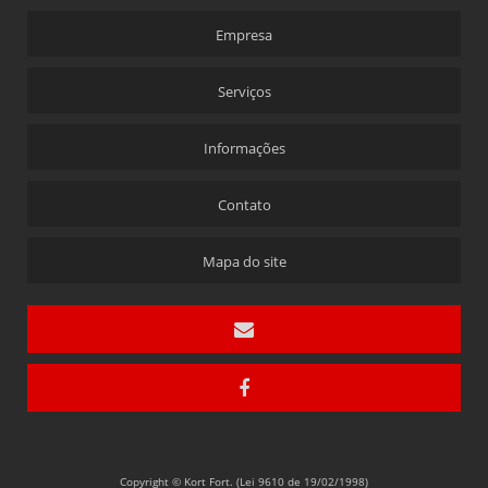
EMPRESA DE ÍMÃS FLEXÍVEIS PARA ELEVADORES
Empresa
EMPRESA ÍMÃS DE FERRITE PARA ELEVADORES
FABRICANTE DE BLOCOS DE FERRITE
Serviços
FABRICANTE DE ÍMÃS DE FERRITE PARA ELEVADORES
Informações
FABRICANTE DE ÍMÃS DE NEODÍMIO
FORNECEDOR DE ÍMÃS DE FERRITE
Contato
FÁBRICA DE ÍMÃS DE FERRITE
IMÃS DE FERRITE
Mapa do site
IMÃS DE FERRITE PARA MANUTENÇÃO DE MOTORES
Copyright © Kort Fort. (Lei 9610 de 19/02/1998)