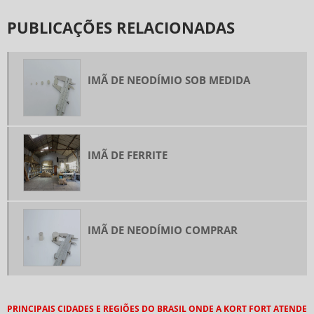
FABRICA DE NEODÍMIO
PUBLICAÇÕES RELACIONADAS
FABRICANTE DE FERRITE
FERRITE DE BÁRIO
FERRITE DE ESTRÔNCIO
IMÃ DE NEODÍMIO SOB MEDIDA
FERRITE MAGNÉTICO
FERRITE PARA ALTO FALANTES
FERRITE RETANGULAR
IMÃ DE FERRITE
FORNECEDOR DE IMAS
IMÃ ANISOTRÓPICO
IMÃ DE FERRITE
IMÃ DE NEODÍMIO COMPRAR
IMÃ DE FERRITE RETANGULAR
IMÃ DE NEODÍMIO
IMÃ DE NEODÍMIO A VENDA
IMÃ DE NEODÍMIO BARRA
PRINCIPAIS CIDADES E REGIÕES DO BRASIL ONDE A KORT FORT ATENDE