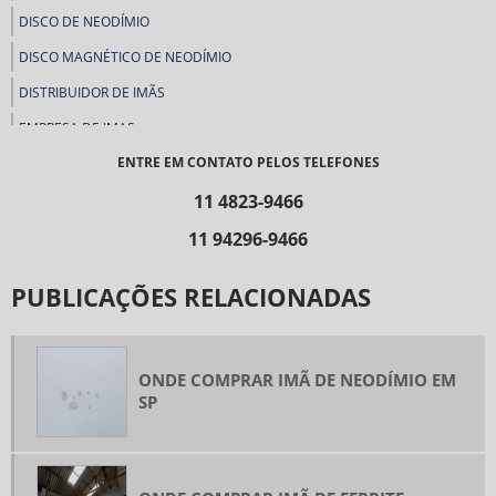
DISCO DE NEODÍMIO
DISCO MAGNÉTICO DE NEODÍMIO
DISTRIBUIDOR DE IMÃS
EMPRESA DE IMAS
ENTRE EM CONTATO PELOS TELEFONES
FABRICA DE FERRITE
FABRICA DE IMÃS
11 4823-9466
FABRICA DE IMÃS SP
11 94296-9466
FABRICA DE NEODÍMIO
PUBLICAÇÕES RELACIONADAS
FABRICANTE DE FERRITE
FERRITE DE BÁRIO
FERRITE DE ESTRÔNCIO
ONDE COMPRAR IMÃ DE NEODÍMIO EM
SP
FERRITE MAGNÉTICO
FERRITE PARA ALTO FALANTES
FERRITE RETANGULAR