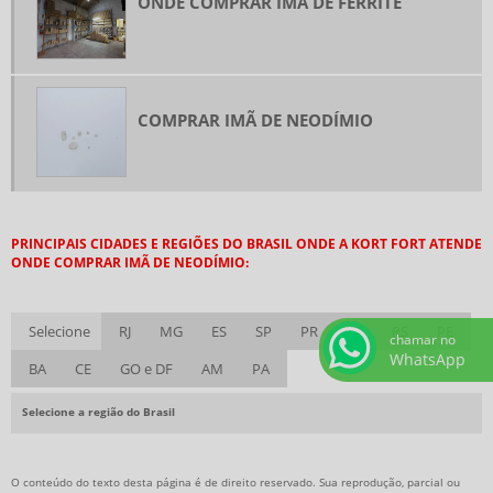
ONDE COMPRAR IMÃ DE FERRITE
FORNECEDOR DE IMAS
IMÃ ANISOTRÓPICO
IMÃ DE FERRITE
COMPRAR IMÃ DE NEODÍMIO
IMÃ DE FERRITE RETANGULAR
IMÃ DE NEODÍMIO
IMÃ DE NEODÍMIO A VENDA
IMÃ DE NEODÍMIO BARRA
PRINCIPAIS CIDADES E REGIÕES DO BRASIL ONDE A KORT FORT ATENDE
ONDE COMPRAR IMÃ DE NEODÍMIO:
IMÃ DE NEODÍMIO COMPRAR
IMÃ DE NEODÍMIO EM SP
Selecione
RJ
MG
ES
SP
PR
SC
RS
PE
IMÃ DE NEODÍMIO ONDE COMPRAR SP
chamar no
WhatsApp
BA
CE
GO e DF
AM
PA
IMÃ DE NEODÍMIO PREÇO
IMÃ DE NEODÍMIO SOB MEDIDA
Selecione a região do Brasil
IMÃ DE TERRAS RARAS
IMÃ FERRITE ANEL
O conteúdo do texto desta página é de direito reservado. Sua reprodução, parcial ou